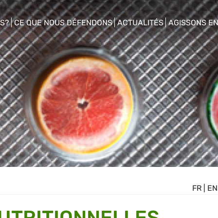
S?
CE QUE NOUS DÉFENDONS
ACTUALITÉS
AGISSONS E
enu
show/hide sub menu
show/hide sub menu
show/hide s
FR
|
EN
UTRITIONNELLES