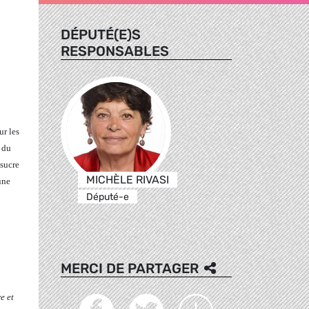
DÉPUTÉ(E)S
RESPONSABLES
ur les
t du
 sucre
MICHÈLE RIVASI
une
Député-e
MERCI DE PARTAGER
e et