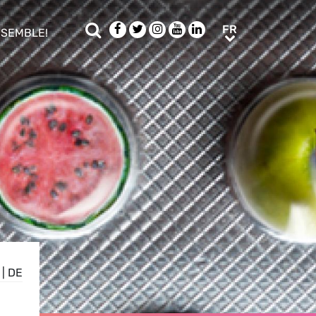
Rechercher
Facebook
Twitter
Instagram
Youtube
LinkedIn
FR
FR
NSEMBLE!
ub menu
|
DE