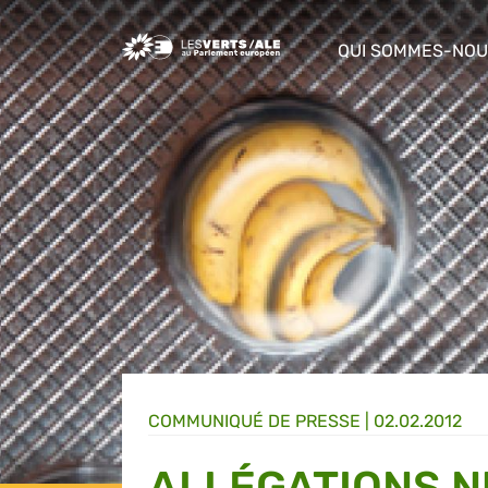
Greens/EFA Home
QUI SOMMES-NOU
show/hide sub m
COMMUNIQUÉ DE PRESSE
|
02.02.2012
ALLÉGATIONS N