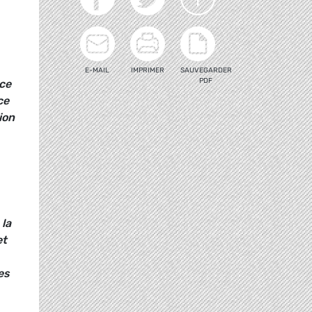
E-MAIL
IMPRIMER
SAUVEGARDER
PDF
nce
ce
ion
 la
et
es