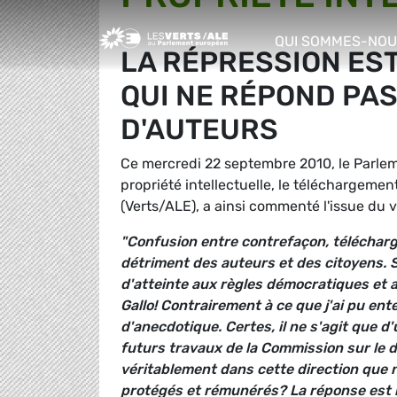
Greens/EFA Home
QUI SOMMES-NOU
LA RÉPRESSION ES
show/hide sub m
QUI NE RÉPOND PAS
D'AUTEURS
Ce mercredi 22 septembre 2010, le Parleme
propriété intellectuelle, le téléchargement
(Verts/ALE), a ainsi commenté l'issue du v
"Confusion entre contrefaçon, télécharg
détriment des auteurs et des citoyens. 
d'atteinte aux règles démocratiques et a
Gallo! Contrairement à ce que j'ai pu ent
d'anecdotique. Certes, il ne s'agit que d'u
futurs travaux de la Commission sur le dr
véritablement dans cette direction que n
protégés et rémunérés? La réponse est n