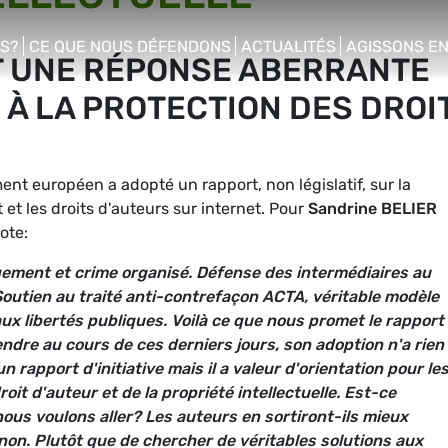
S?
CE QUE NOUS DÉFENDONS
ACTUALITÉS
AGISSONS E
T UNE RÉPONSE ABERRANTE
enu
show/hide sub menu
show/hide sub menu
show/hide s
 À LA PROTECTION DES DROI
nt européen a adopté un rapport, non législatif, sur la
 et les droits d'auteurs sur internet. Pour
Sandrine BELIER
ote:
ement et crime organisé. Défense des intermédiaires au
Soutien au traité anti-contrefaçon ACTA, véritable modèle
ux libertés publiques. Voilà ce que nous promet le rapport
endre au cours de ces derniers jours, son adoption n'a rien
n rapport d'initiative mais il a valeur d'orientation pour le
oit d'auteur et de la propriété intellectuelle. Est-ce
ous voulons aller? Les auteurs en sortiront-ils mieux
on. Plutôt que de chercher de véritables solutions aux