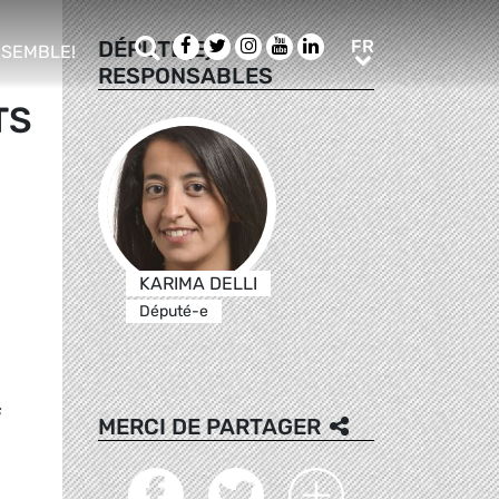
Rechercher
Facebook
Twitter
Instagram
Youtube
LinkedIn
FR
DÉPUTÉ(E)S
FR
NSEMBLE!
RESPONSABLES
ub menu
TS
KARIMA DELLI
Député-e
s
MERCI DE PARTAGER