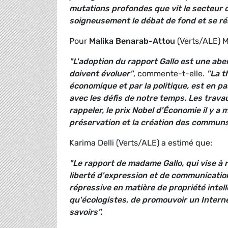
mutations profondes que vit le secteur de 
soigneusement le débat de fond et se rés
Pour
Malika Benarab-Attou
(Verts/ALE) M
"L'adoption du rapport Gallo est une abe
doivent évoluer"
, commente-t-elle.
"La t
économique et par la politique, est en pa
avec les défis de notre temps. Les travau
rappeler, le prix Nobel d'Économie il y a 
préservation
et la création des communs
Karima Delli (Verts/ALE) a estimé que:
"Le rapport de madame Gallo, qui vise à r
liberté d'expression et de communication 
répressive en matière de propriété intell
qu'écologistes, de promouvoir un Interne
savoirs".