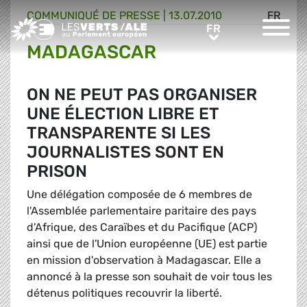
COMMUNIQUÉ DE PRESSE
|
13.07.2010
FR
Greens/EFA Home
FR
FR
MADAGASCAR
ON NE PEUT PAS ORGANISER
UNE ÉLECTION LIBRE ET
TRANSPARENTE SI LES
JOURNALISTES SONT EN
PRISON
Une délégation composée de 6 membres de
l'Assemblée parlementaire paritaire des pays
d'Afrique, des Caraïbes et du Pacifique (ACP)
ainsi que de l'Union européenne (UE) est partie
en mission d'observation à Madagascar. Elle a
annoncé à la presse son souhait de voir tous les
détenus politiques recouvrir la liberté.