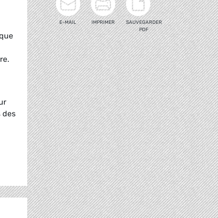
E-MAIL
IMPRIMER
SAUVEGARDER
PDF
 que
re.
ur
s des