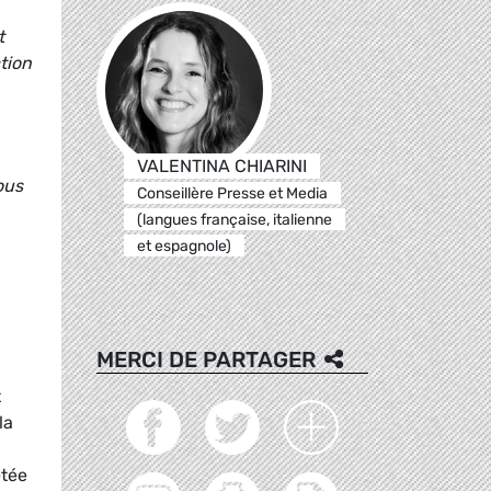
t
tion
VALENTINA CHIARINI
ous
Conseillère Presse et Media
(langues française, italienne
et espagnole)
MERCI DE PARTAGER
t
la
étée