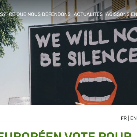
S?
CE QUE NOUS DÉFENDONS
ACTUALITÉS
AGISSONS E
enu
show/hide sub menu
show/hide sub menu
show/hide s
FR
|
EN
EUROPÉEN VOTE POUR