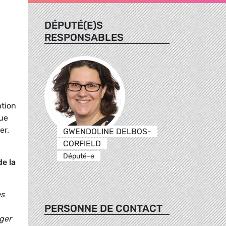
DÉPUTÉ(E)S
RESPONSABLES
ntion
que
er.
GWENDOLINE DELBOS-
CORFIELD
Député-e
e la
es
PERSONNE DE CONTACT
éger