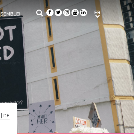
Rechercher
Facebook
Twitter
Instagram
Youtube
LinkedIn
FR
FR
NSEMBLE!
ub menu
|
DE