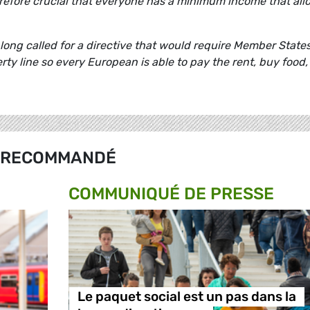
herefore crucial that everyone has a minimum income that all
ong called for a directive that would require Member States
y line so every European is able to pay the rent, buy food,
RECOMMANDÉ
COMMUNIQUÉ DE PRESSE
Le paquet social est un pas dans la