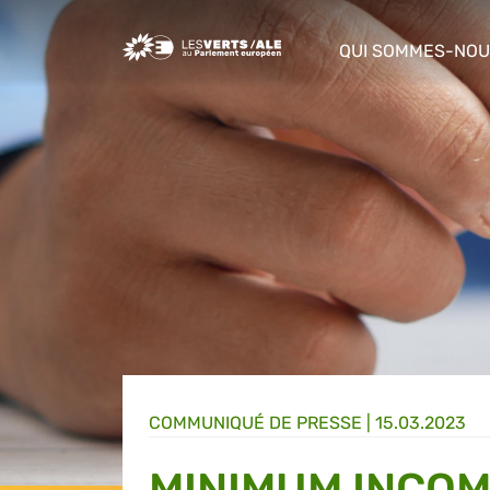
Greens/EFA Home
QUI SOMMES-NOU
show/hide sub m
COMMUNIQUÉ DE PRESSE
|
15.03.2023
MINIMUM INCOM