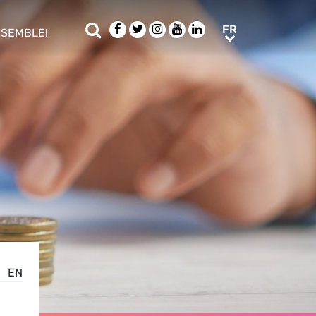
Rechercher
Facebook
Twitter
Instagram
Youtube
LinkedIn
FR
FR
NSEMBLE!
ub menu
EN