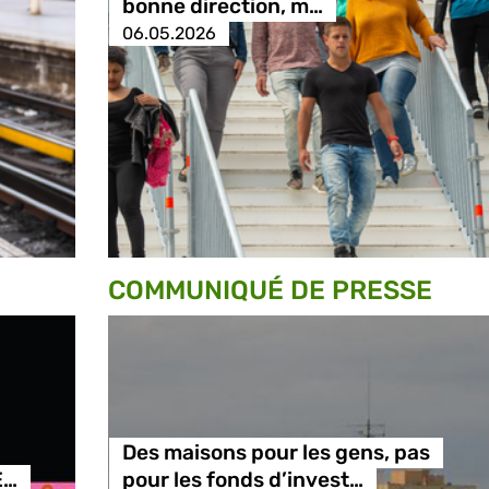
bonne direction, m…
06.05.2026
COMMUNIQUÉ DE PRESSE
Des maisons pour les gens, pas
E…
pour les fonds d’invest…