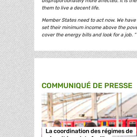
disproportionately more affected. It is t
them to live a decent life.
Member States need to act now. We have l
set their minimum income above the povert
cover the energy bills and look for a job. ”
COMMUNIQUÉ DE PRESSE
La coordination des régimes de