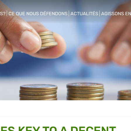
S?
CE QUE NOUS DÉFENDONS
ACTUALITÉS
AGISSONS E
enu
show/hide sub menu
show/hide sub menu
show/hide s
ES KEY TO A DECENT