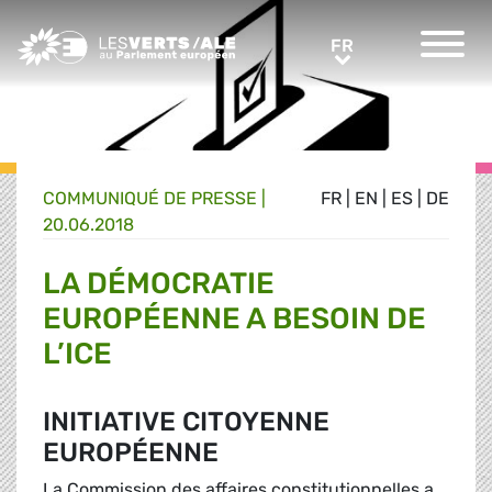
Greens/EFA Home
FR
FR
COMMUNIQUÉ DE PRESSE
|
FR
|
EN
|
ES
|
DE
20.06.2018
LA DÉMOCRATIE
EUROPÉENNE A BESOIN DE
L’ICE
INITIATIVE CITOYENNE
EUROPÉENNE
La Commission des affaires constitutionnelles a