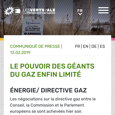
Greens/EFA Home
FR
FR
COMMUNIQUÉ DE PRESSE
|
FR
|
EN
|
DE
|
ES
13.02.2019
LE POUVOIR DES GÉANTS
DU GAZ ENFIN LIMITÉ
ÉNERGIE/ DIRECTIVE GAZ
Les négociations sur la directive gaz entre le
Conseil, la Commission et le Parlement
européens se sont achevées hier soir.