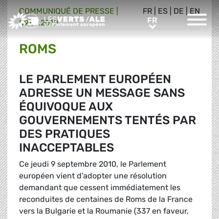
COMMUNIQUÉ DE PRESSE
|
FR
|
ES
|
DE
|
EN
Greens/EFA Home
FR
FR
09.09.2010
ROMS
LE PARLEMENT EUROPÉEN
ADRESSE UN MESSAGE SANS
ÉQUIVOQUE AUX
GOUVERNEMENTS TENTÉS PAR
DES PRATIQUES
INACCEPTABLES
Ce jeudi 9 septembre 2010, le Parlement
européen vient d'adopter une résolution
demandant que cessent immédiatement les
reconduites de centaines de Roms de la France
vers la Bulgarie et la Roumanie (337 en faveur,