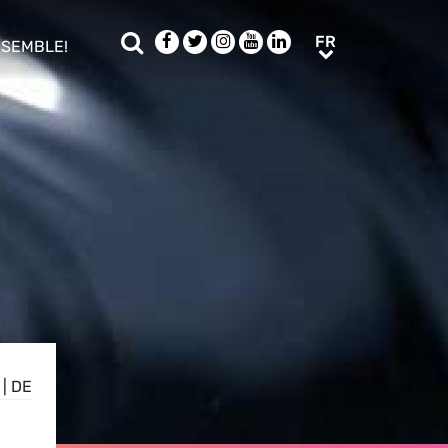
Rechercher
Facebook
Twitter
Instagram
Youtube
LinkedIn
FR
FR
NSEMBLE!
ub menu
|
DE