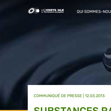
Greens/EFA Home
QUI SOMMES-NOU
show/hide sub m
COMMUNIQUÉ DE PRESSE
|
12.03.2013
SUBSTANCES R