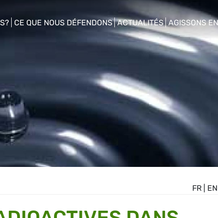
S?
CE QUE NOUS DÉFENDONS
ACTUALITÉS
AGISSONS E
enu
show/hide sub menu
show/hide sub menu
show/hide s
FR
|
EN
ADIOACTIVES DANS