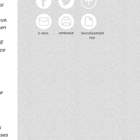
oi
que.
 en
E-MAIL
IMPRIMER
SAUVEGARDER
PDF
UE
ice
ne
s
oses