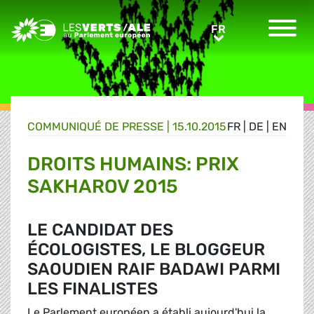
Greens/EFA Home
FR
FR
COMMUNIQUÉ DE PRESSE
|
15.10.2015
FR
|
DE
|
EN
DROITS HUMAINS: PRIX
SAKHAROV 2015
LE CANDIDAT DES
ÉCOLOGISTES, LE BLOGGEUR
SAOUDIEN RAIF BADAWI PARMI
LES FINALISTES
Le Parlement européen a établi aujourd'hui la