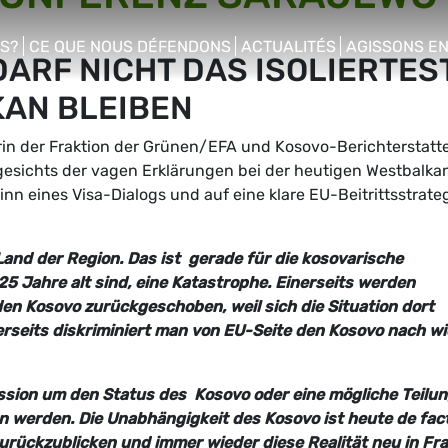
S?
CE QUE NOUS DÉFENDONS
ACTUALITÉS
AGISSONS E
DARF NICHT DAS ISOLIERTES
enu
show/hide sub menu
show/hide sub menu
show/hide s
AN BLEIBEN
rin der Fraktion der Grünen/EFA und Kosovo-Berichterstatte
esichts der vagen Erklärungen bei der heutigen Westbalka
nn eines Visa-Dialogs und auf eine klare EU-Beitrittsstrate
Land der Region. Das ist
gerade für die kosovarische
25 Jahre alt sind, eine Katastrophe. Einerseits werden
 den Kosovo zurückgeschoben, weil sich
die Situation dort
erseits
diskriminiert man von EU-Seite den Kosovo nach wi
ssion um den Status des
Kosovo oder eine mögliche Teilu
 werden. Die Unabhängigkeit des Kosovo ist heute de fac
 zurückzublicken und immer wieder diese Realität neu in Fr