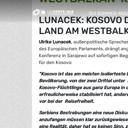
Greens/EFA Home
QUI SOMMES-NOU
LUNACEK: KOSOVO 
show/hide sub m
LAND AM WESTBALK
Ulrike Lunacek
, außenpolitische Spreche
des Europäischen Parlaments, drängt ang
Konferenz in Sarajewo auf sofortigen Begi
für den Kosovo:
"Kosovo ist das am meisten isolierteste 
Bevölkerung, von der zwei Drittel unter
Kosovo-
Flüchtlinge aus ganz Europa in
erfreulicherweise stabilisiert hat, ander
vor bei der
Reisefreiheit.
Serbiens Bestrebungen eine neue Disku
anzufangen müssen klar zurückgewiesen
eine Realität, daher hat es keinen Sinn,