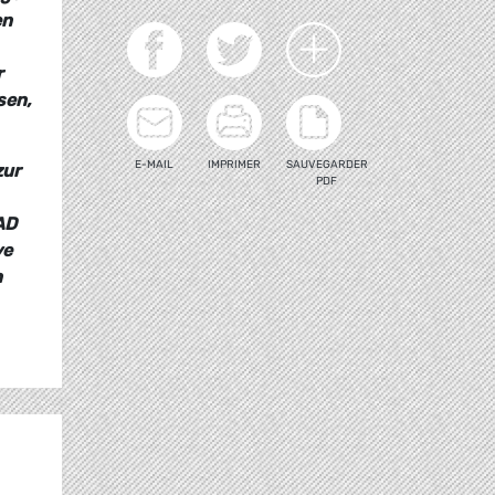
en
r
sen,
E-MAIL
IMPRIMER
SAUVEGARDER
zur
PDF
AD
ve
n