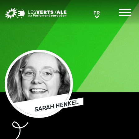
Greens/EFA Home
FR
FR
SARAH HENKEL