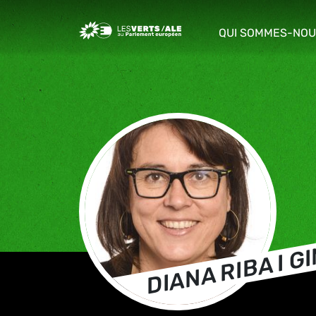
Greens/EFA Home
QUI SOMMES-NOU
show/hide sub m
DIANA RIBA I G