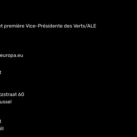
et première Vice-Présidente des Verts/ALE
.europa.eu
t
tzstraat 60
ussel
t
ll