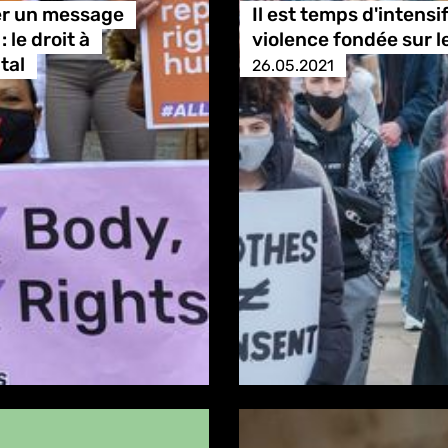
er un message
Il est temps d'intensif
le droit à
violence fondée sur l
tal
26.05.2021