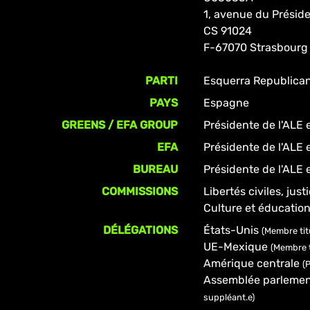
1, avenue du Prési
CS 91024
F-67070 Strasbourg
PARTI
Esquerra Republica
PAYS
Espagne
GREENS / EFA GROUP
Présidente de l'ALE 
EFA
Présidente de l'ALE 
BUREAU
Présidente de l'ALE 
COMMISSIONS
Libertés civiles, just
Culture et éducatio
DÉLÉGATIONS
États-Unis
(Membre titu
UE-Mexique
(Membre t
Amérique centrale
(
Assemblée parlemen
suppléant.e)