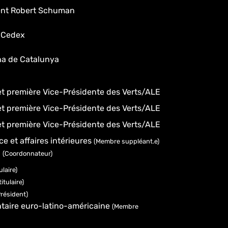
dent Robert Schuman
 Cedex
na de Catalunya
et première Vice-Présidente des Verts/ALE
et première Vice-Présidente des Verts/ALE
et première Vice-Présidente des Verts/ALE
ice et affaires intérieures
(Membre suppléant.e)
n
(Coordonnateur)
laire)
itulaire)
Président)
taire euro-latino-américaine
(Membre