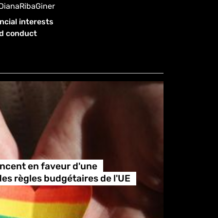
/DianaRibaGiner
ncial interests
od conduct
ncent en faveur d'une
des règles budgétaires de l'UE