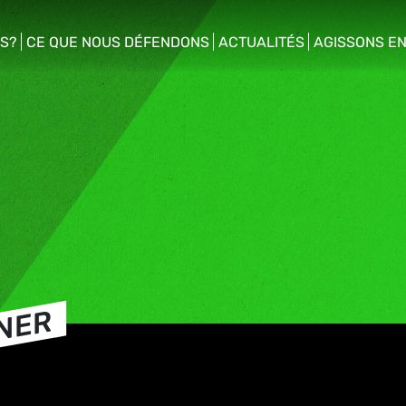
S?
CE QUE NOUS DÉFENDONS
ACTUALITÉS
AGISSONS E
enu
show/hide sub menu
show/hide sub menu
show/hide s
INER