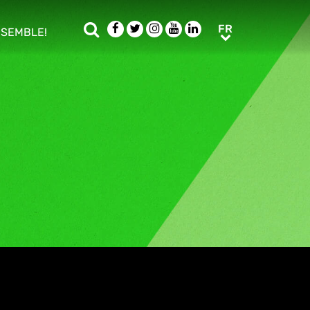
Rechercher
Facebook
Twitter
Instagram
Youtube
LinkedIn
FR
FR
NSEMBLE!
ub menu