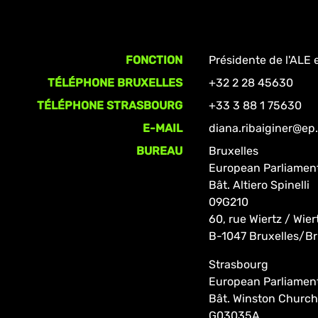
FONCTION
Présidente de l'ALE 
TÉLÉPHONE BRUXELLES
+32 2 28 45630
TÉLÉPHONE STRASBOURG
+33 3 88 1 75630
E-MAIL
diana.ribaiginer@ep
BUREAU
Bruxelles
European Parliamen
Bât. Altiero Spinelli
09G210
60, rue Wiertz / Wier
B-1047 Bruxelles/Br
Strasbourg
European Parliamen
Bât. Winston Churchi
G03035A