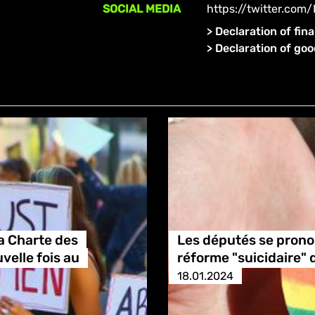
SOCIAL MEDIA
https://twitter.com
>
Declaration of fina
>
Declaration of go
la Charte des
Les députés se prono
elle fois au
réforme "suicidaire" 
18.01.2024