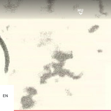
HU
HU
EN