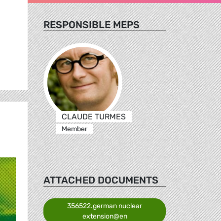
RESPONSIBLE MEPS
CLAUDE TURMES
Member
ATTACHED DOCUMENTS
356522.german nuclear
extension@en