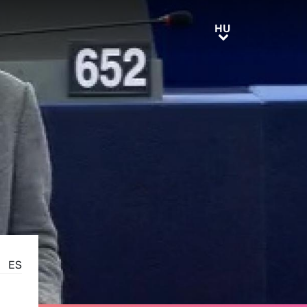
HU
HU
ES