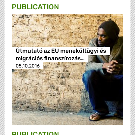
PUBLICATION
Útmutató az EU menekültügyi és
migrációs finanszírozás…
05.10.2016
PUBLICATION