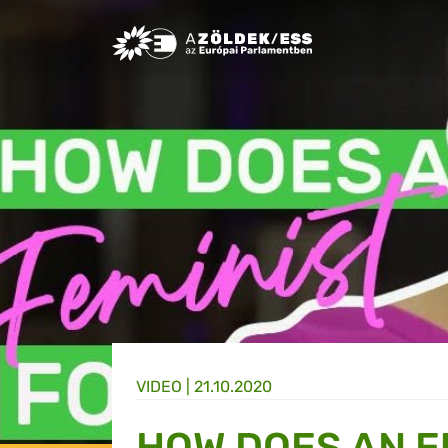
Greens/EFA Home
VIDEO |
21.10.2020
HOW DOES AN E