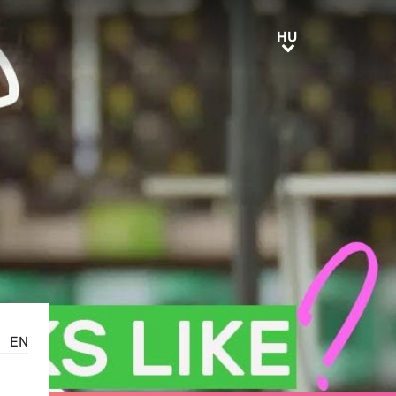
HU
HU
EN