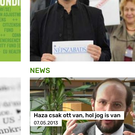
NEWS
Haza csak ott van, hol jog is van
07.05.2013