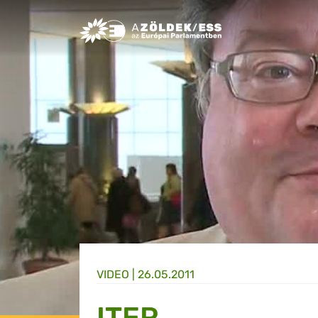
Greens/EFA Home
VIDEO |
26.05.2011
ITER