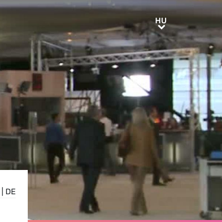
HU
HU
|
DE