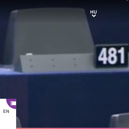
HU
HU
EN