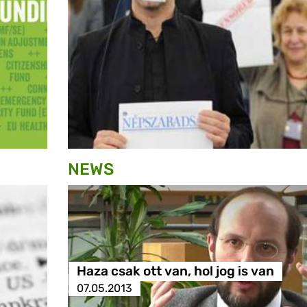
NEWS
Haza csak ott van, hol jog is van
07.05.2013