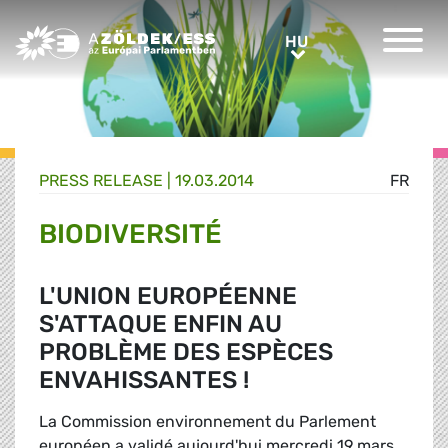
Greens/EFA Home
HU
HU
PRESS RELEASE |
19.03.2014
FR
BIODIVERSITÉ
L'UNION EUROPÉENNE
S'ATTAQUE ENFIN AU
PROBLÈME DES ESPÈCES
ENVAHISSANTES !
La Commission environnement du Parlement
européen a validé aujourd'hui mercredi 19 mars