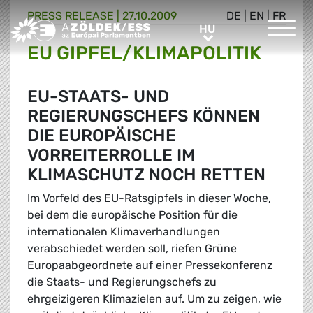
PRESS RELEASE |
27.10.2009
DE
|
EN
|
FR
Greens/EFA Home
HU
HU
EU GIPFEL/KLIMAPOLITIK
EU-STAATS- UND
REGIERUNGSCHEFS KÖNNEN
DIE EUROPÄISCHE
VORREITERROLLE IM
KLIMASCHUTZ NOCH RETTEN
Im Vorfeld des EU-Ratsgipfels in dieser Woche,
bei dem die europäische Position für die
internationalen Klimaverhandlungen
verabschiedet werden soll, riefen Grüne
Europaabgeordnete auf einer Pressekonferenz
die Staats- und Regierungschefs zu
ehrgeizigeren Klimazielen auf. Um zu zeigen, wie