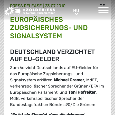
PRESS RELEASE |
23.07.2010
DE
Greens/EFA Home
HU
HU
EUROPÄISCHES
ZUGSICHERUNGS- UND
SIGNALSYSTEM
DEUTSCHLAND VERZICHTET
AUF EU-GELDER
Zum Verzicht Deutschlands auf EU-Gelder für
das Europäische Zugsicherungs- und
Signalsystem erklären
Michael Cramer
, MdEP,
verkehrspolitischer Sprecher der Grünen/EFA im
Europäischen Parlament, und
Toni Hofreiter
,
MdB, verkehrspolitischer Sprecher der
Bundestagsfraktion Bündnis90/Die Grünen:
"Es ist ein Skandal, dass die dringend