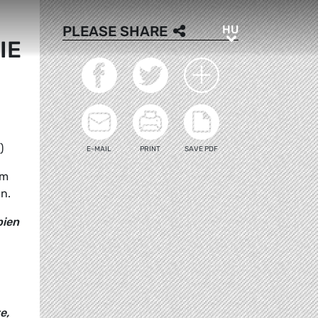
HU
PLEASE SHARE
HU
IE
)
E-MAIL
PRINT
SAVE PDF
im
n.
pien
e,