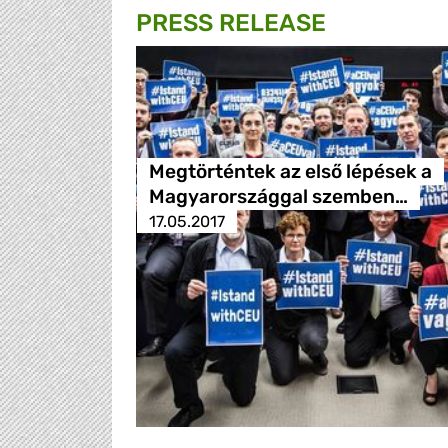
PRESS RELEASE
Megtörténtek az első lépések a
Magyarországgal szemben…
17.05.2017