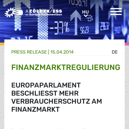
Greens/EFA Home
HU
HU
PRESS RELEASE |
15.04.2014
DE
FINANZMARKTREGULIERUNG
EUROPAPARLAMENT
BESCHLIESST MEHR V
ERBRAUCHERSCHUTZ AM F
INANZMARKT