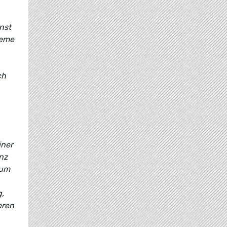
nst
teme
ch
iner
nz
tum
,
eren