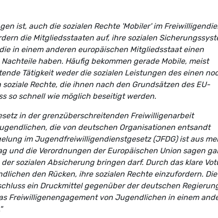
en ist, auch die sozialen Rechte 'Mobiler' im Freiwilligendie
dern die Mitgliedsstaaten auf, ihre sozialen Sicherungssys
, die in einem anderen europäischen Mitgliedsstaat einen
n Nachteile haben. Häufig bekommen gerade Mobile, meist
ende Tätigkeit weder die sozialen Leistungen des einen no
en soziale Rechte, die ihnen nach den Grundsätzen des EU-
s so schnell wie möglich beseitigt werden.
setz in der grenzüberschreitenden Freiwilligenarbeit
Jugendlichen, die von deutschen Organisationen entsandt
gelung im Jugendfreiwilligendienstgesetz (JFDG) ist aus me
rag und die Verordnungen der Europäischen Union sagen ga
in der sozialen Absicherung bringen darf. Durch das klare Vo
dlichen den Rücken, ihre sozialen Rechte einzufordern. Die
chluss ein Druckmittel gegenüber der deutschen Regierung
as Freiwilligenengagement von Jugendlichen in einem and
"