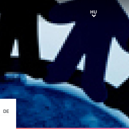
HU
HU
DE