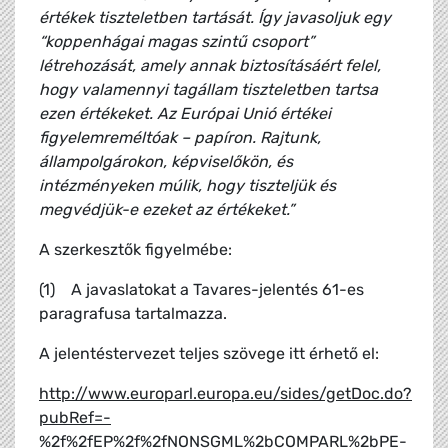
értékek tiszteletben tartását. Így javasoljuk egy
“koppenhágai magas szintű csoport”
létrehozását, amely annak biztosításáért felel,
hogy valamennyi tagállam tiszteletben tartsa
ezen értékeket. Az Európai Unió értékei
figyelemreméltóak – papíron. Rajtunk,
állampolgárokon, képviselőkön, és
intézményeken múlik, hogy tiszteljük és
megvédjük-e ezeket az értékeket.”
A szerkesztők figyelmébe:
(1)
A javaslatokat a Tavares-jelentés 61-es
paragrafusa tartalmazza.
A jelentéstervezet teljes szövege itt érhető el:
http://www.europarl.europa.eu/sides/getDoc.do?
pubRef=-
%2f%2fEP%2f%2fNONSGML%2bCOMPARL%2bPE-