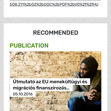
508.211%2b02%2bDOC%2bPDF%2bV0%2f%2fHU
RECOMMENDED
PUBLICATION
Útmutató az EU menekültügyi és
migrációs finanszírozás…
05.10.2016