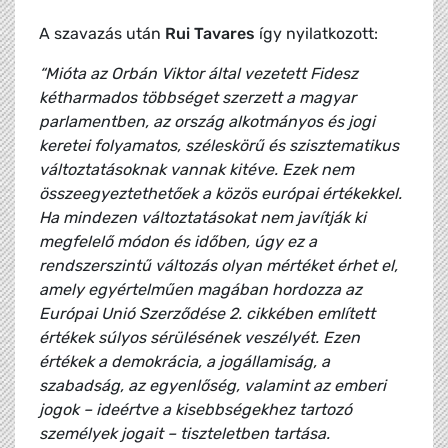
A szavazás után
Rui Tavares
így nyilatkozott:
“Mióta az Orbán Viktor által vezetett Fidesz
kétharmados többséget szerzett a magyar
parlamentben, az ország alkotmányos és jogi
keretei folyamatos, széleskörű és szisztematikus
változtatásoknak vannak kitéve. Ezek nem
összeegyeztethetőek a közös európai értékekkel.
Ha mindezen változtatásokat nem javítják ki
megfelelő módon és időben, úgy ez a
rendszerszintű változás olyan mértéket érhet el,
amely egyértelműen magában hordozza az
Európai Unió Szerződése 2. cikkében említett
értékek súlyos sérülésének veszélyét. Ezen
értékek a demokrácia, a jogállamiság, a
szabadság, az egyenlőség, valamint az emberi
jogok – ideértve a kisebbségekhez tartozó
személyek jogait – tiszteletben tartása.