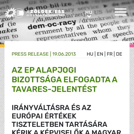
Greens/EFA Home
HU
HU
PRESS RELEASE |
19.06.2013
HU
|
EN
|
FR
|
DE
AZ EP ALAPJOGI
BIZOTTSÁGA ELFOGADTA A
TAVARES-JELENTÉST
IRÁNYVÁLTÁSRA ÉS AZ
EURÓPAI ÉRTÉKEK
TISZTELETBEN TARTÁSÁRA
KÉRIK A KÉPVISELŐK A MAGYAR