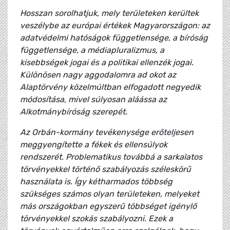
Hosszan sorolhatjuk, mely területeken kerültek
veszélybe az európai értékek Magyarországon: az
adatvédelmi hatóságok függetlensége, a bíróság
függetlensége, a médiapluralizmus, a
kisebbségek jogai és a politikai ellenzék jogai.
Különösen nagy aggodalomra ad okot az
Alaptörvény közelmúltban elfogadott negyedik
módosítása, mivel súlyosan aláássa az
Alkotmánybíróság szerepét.
Az Orbán-kormány tevékenysége erőteljesen
meggyengítette a fékek és ellensúlyok
rendszerét. Problematikus továbbá a sarkalatos
törvényekkel történő szabályozás széleskörű
használata is. Így kétharmados többség
szükséges számos olyan területeken, melyeket
más országokban egyszerű többséget igénylő
törvényekkel szokás szabályozni. Ezek a