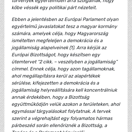
törvények egyértelműen arra szolgálnak, hogy
kőbe véssék egy politikai párt nézeteit.
Ebben a jelentésben az Európai Parlament olyan
egyértelmű javaslatokat tesz a magyar kormány
számára, amelyek célja, hogy Magyarország
ismételten megfeleljen a demokrácia és a
jogállamiság alapelveinek (1). Arra kérjük az
Európai Bizottságot, hogy készítsen egy
ütemtervet “2 cikk. – veszélyben a jogállamiság”
címmel. Ennek célja, hogy azon tagállamoknak,
ahol megállapításra kerül az alapértékek
sérülése, kifejezetten a demokrácia és a
jogállamiság helyreállítására kell koncentrálniuk
annak érdekében, hogy a Bizottság
együttműködjön velük azokon a területeken, ahol
egymással tárgyalásokat folytatnak. A tervek
szerint a végrehajtást egy folyamatos hármas
párbeszéd során ellenőriznék a Bizottság, a