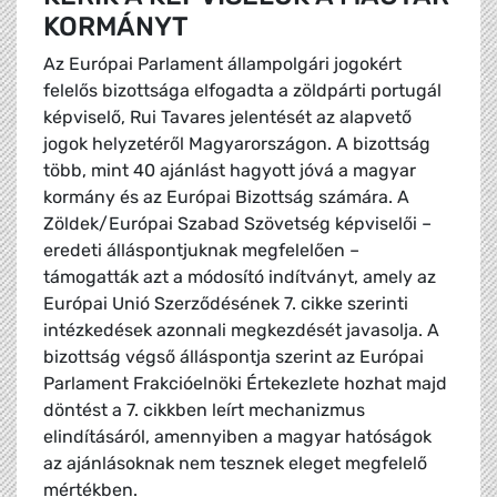
KORMÁNYT
Az Európai Parlament állampolgári jogokért
felelős bizottsága elfogadta a zöldpárti portugál
képviselő, Rui Tavares jelentését az alapvető
jogok helyzetéről Magyarországon. A bizottság
több, mint 40 ajánlást hagyott jóvá a magyar
kormány és az Európai Bizottság számára. A
Zöldek/Európai Szabad Szövetség képviselői –
eredeti álláspontjuknak megfelelően –
támogatták azt a módosító indítványt, amely az
Európai Unió Szerződésének 7. cikke szerinti
intézkedések azonnali megkezdését javasolja. A
bizottság végső álláspontja szerint az Európai
Parlament Frakcióelnöki Értekezlete hozhat majd
döntést a 7. cikkben leírt mechanizmus
elindításáról, amennyiben a magyar hatóságok
az ajánlásoknak nem tesznek eleget megfelelő
mértékben.