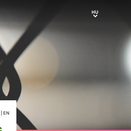
HU
HU
|
EN
G