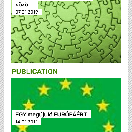
közöt…
07.01.2019
PUBLICATION
EGY megújuló EURÓPÁÉRT
14.01.2011