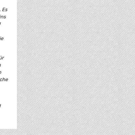
. Es
ins
U
ie
ür
m
h
sche
d