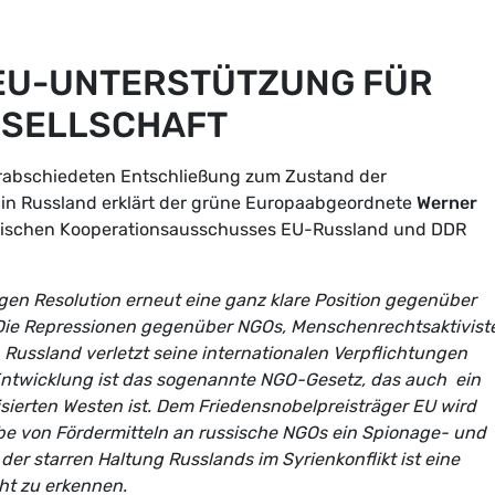
 EU-UNTERSTÜTZUNG FÜR
ESELLSCHAFT
erabschiedeten Entschließung zum Zustand der
 in Russland erklärt der grüne Europaabgeordnete
Werner
arischen Kooperationsausschusses EU-Russland und DDR
gen Resolution erneut eine ganz klare Position gegenüber
 Die Repressionen gegenüber NGOs, Menschenrechtsaktivist
Russland verletzt seine internationalen Verpflichtungen
 Entwicklung ist das sogenannte NGO-Gesetz, das auch ein
isierten Westen ist. Dem Friedensnobelpreisträger EU wird
gabe von Fördermitteln an russische NGOs ein Spionage- und
er starren Haltung Russlands im Syrienkonflikt ist eine
cht zu erkennen.