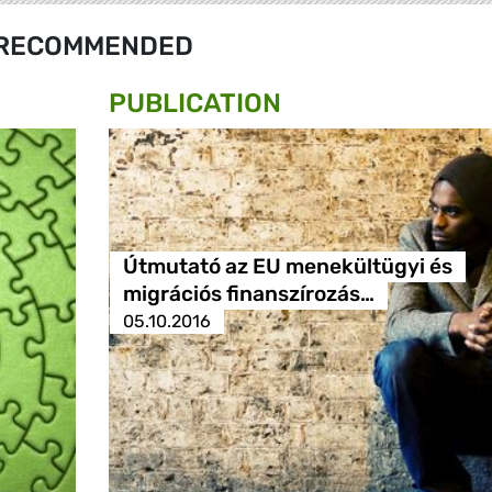
RECOMMENDED
PUBLICATION
Útmutató az EU menekültügyi és
migrációs finanszírozás…
05.10.2016