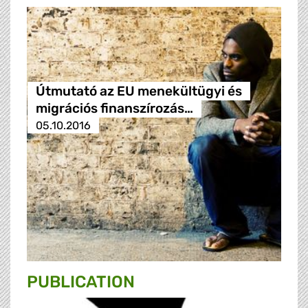
Útmutató az EU menekültügyi és
migrációs finanszírozás…
05.10.2016
PUBLICATION