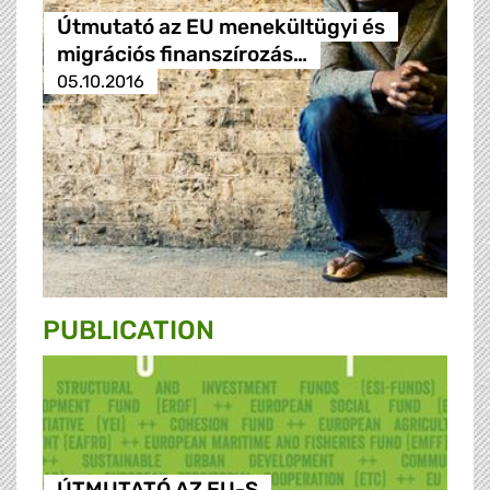
Útmutató az EU menekültügyi és
migrációs finanszírozás…
05.10.2016
PUBLICATION
ÚTMUTATÓ AZ EU-S