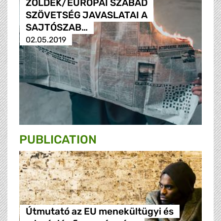
ZÖLDEK/EURÓPAI SZABAD
SZÖVETSÉG JAVASLATAI A
SAJTÓSZAB…
02.05.2019
PUBLICATION
Útmutató az EU menekültügyi és