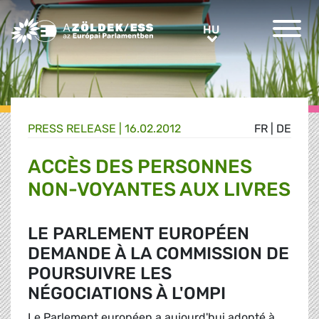
Greens/EFA Home
HU
HU
PRESS RELEASE |
16.02.2012
FR
|
DE
ACCÈS DES PERSONNES
NON-VOYANTES AUX LIVRES
LE PARLEMENT EUROPÉEN
DEMANDE À LA COMMISSION DE
POURSUIVRE LES
NÉGOCIATIONS À L'OMPI
Le Parlement européen a aujourd'hui adopté à