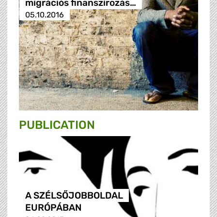
migrációs finanszírozás…
05.10.2016
PUBLICATION
A SZÉLSŐJOBBOLDAL
EURÓPÁBAN