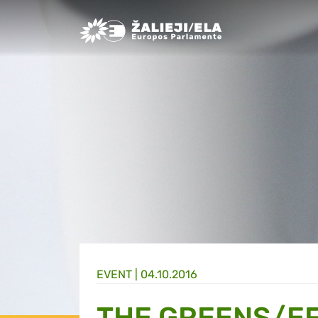
Greens/EFA Home
EVENT |
04.10.2016
THE GREENS/EF