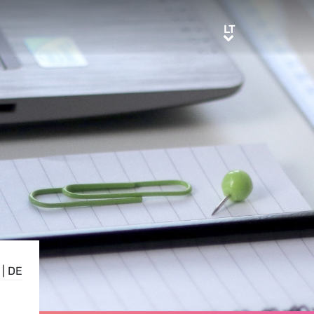
LT
LT
|
DE