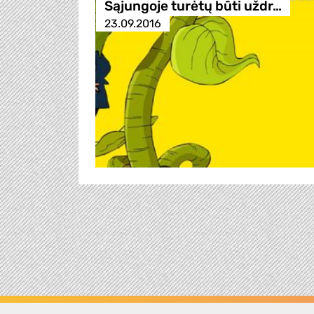
Sąjungoje turėtų būti uždr…
23.09.2016