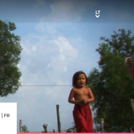
LT
LT
N
|
FR