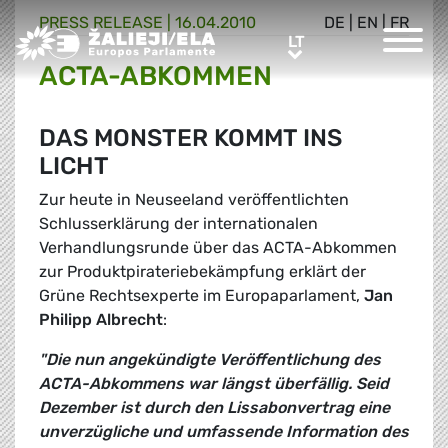
PRESS RELEASE |
16.04.2010
DE
|
EN
|
FR
Greens/EFA Home
LT
LT
ACTA-ABKOMMEN
DAS MONSTER KOMMT INS
LICHT
Zur heute in Neuseeland veröffentlichten
Schlusserklärung der internationalen
Verhandlungsrunde über das ACTA-Abkommen
zur Produktpirateriebekämpfung erklärt der
Grüne Rechtsexperte im Europaparlament,
Jan
Philipp Albrecht
:
"Die nun angekündigte Veröffentlichung des
ACTA-Abkommens war längst überfällig. Seid
Dezember ist durch den Lissabonvertrag eine
unverzügliche und umfassende Information des