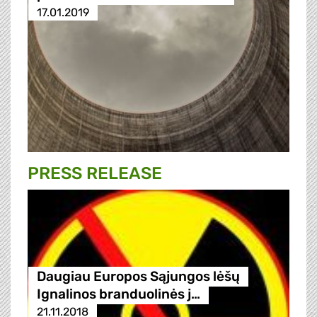
17.01.2019
PRESS RELEASE
Daugiau Europos Sąjungos lėšų
Ignalinos branduolinės j…
21.11.2018