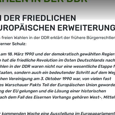
ON DER FRIEDLICHEN
EUROPÄISCHEN ERWEITERUN
 freien Wahlen in der DDR erklärt der frühere Bürgerrechtler
erner Schulz
:
 am 18. März 1990 und der demokratisch gewählten Regie
e hat die friedliche Revolution im Osten Deutschlands nac
ahlen in der DDR waren nicht nur eine wesentliche Etappe 
taaten, sondern auch ein bedeutender Schritt auf dem We
chen Vereinigung am 3. Oktober 1990 war, von vielen fast
des Warschauer Pakts Teil der Europäischen Union geworde
ng der EU gelungen und die Lösung einer historischen
ach dem Fall des Eisernen Vorhangs gehören West-, Mittel
er kommenden Woche eine Ausstellung im Europaparlament,