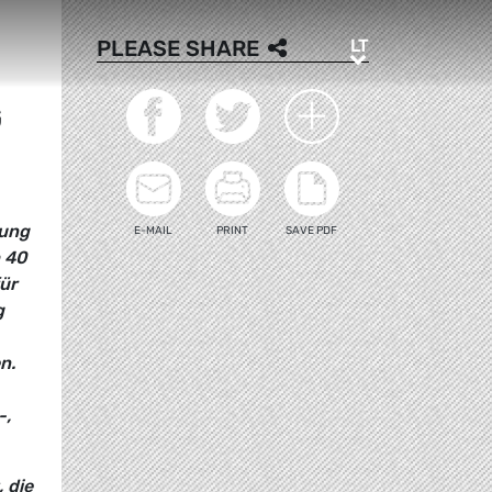
LT
PLEASE SHARE
LT
G
rung
E-MAIL
PRINT
SAVE PDF
h 40
für
g
n.
-,
 die