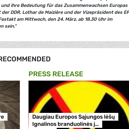
ert und ihre Bedeutung für das Zusammenwachsen Europas
t der DDR, Lothar de Maizière und der Vizepräsident des EP
Festakt am Mittwoch, den 24. März, ab 18.30 Uhr im
 sein."
RECOMMENDED
PRESS RELEASE
re
Daugiau Europos Sąjungos lėšų
Ignalinos branduolinės j…