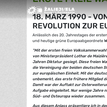
Greens/EFA Home
18. MÄRZ 1990 - V
REVOLUTION ZUR 
Anlässlich des 20. Jahrestages der ersten
und heutige grüne Europaabgeordnete
W
"Mit der ersten freien Volkskammerwahl
von Ministerpräsident Lothar de Maizièr
Jahren Diktatur gesiegt. Diese freien W
die Vereinigung der beiden deutschen S
zur europäischen Einheit. Mit der deuts
unbemerkt, das erste frühere Mitglied 
Damit war der Auftakt zur Osterweiteru
Aufgabe eingeleitet. Nur wenige Jahre n
Süd- und Osteuropa wieder zusammen.
Aus diesem Anlass präsentiere ich in d