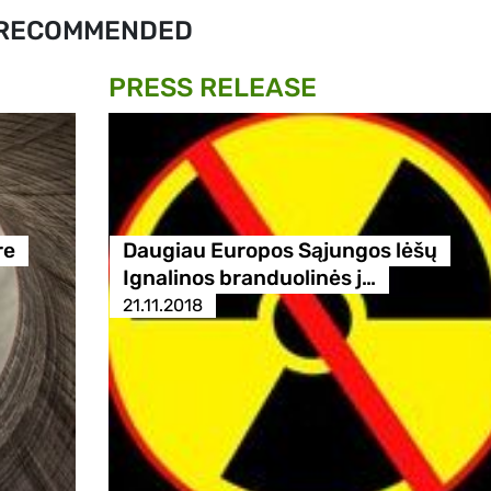
RECOMMENDED
PRESS RELEASE
re
Daugiau Europos Sąjungos lėšų
Ignalinos branduolinės j…
21.11.2018