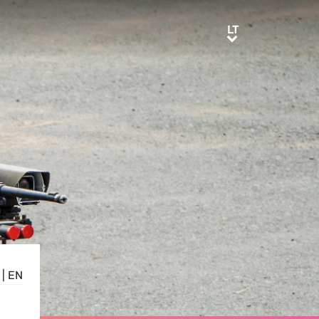
LT
LT
|
EN