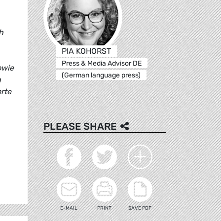
h
PIA KOHORST
Press & Media Advisor DE
owie
(German language press)
n
rte
PLEASE SHARE
E-MAIL
PRINT
SAVE PDF