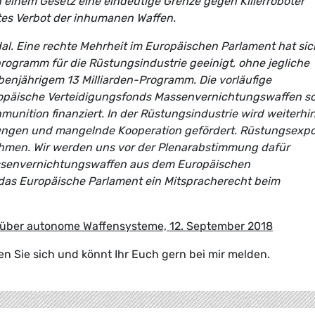
n einem Gesetz eine eindeutige Grenze gegen Killerroboter
ites Verbot der inhumanen Waffen.
dal. Eine rechte Mehrheit im Europäischen Parlament hat sic
programm für die Rüstungsindustrie geeinigt, ohne jegliche
benjährigem 13 Milliarden-Programm. Die vorläufige
uropäische Verteidigungsfonds Massenvernichtungswaffen s
nition finanziert. In der Rüstungsindustrie wird weiterhi
ungen und mangelnde Kooperation gefördert. Rüstungsexpo
hmen. Wir werden uns vor der Plenarabstimmung dafür
assenvernichtungswaffen aus dem Europäischen
das Europäische Parlament ein Mitspracherecht beim
 über autonome Waffensysteme, 12. September 2018
 Sie sich und könnt Ihr Euch gern bei mir melden.