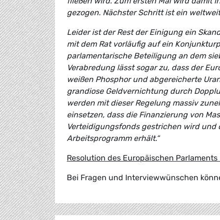
fließen wird. Zum ersten Mal wird damit i
gezogen. Nächster Schritt ist ein weltwe
Leider ist der Rest der Einigung ein Skan
mit dem Rat vorläufig auf ein Konjunktur
parlamentarische Beteiligung an dem sie
Verabredung lässt sogar zu, dass der E
weißen Phosphor und abgereicherte Uranmu
grandiose Geldvernichtung durch Doppl
werden mit dieser Regelung massiv zune
einsetzen, dass die Finanzierung von M
Verteidigungsfonds gestrichen wird und 
Arbeitsprogramm erhält.“
Resolution des Europäischen Parlaments
Bei Fragen und Interviewwünschen können