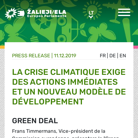
Greens/EFA Home
LT
LT
PRESS RELEASE |
11.12.2019
FR
|
DE
|
EN
LA CRISE CLIMATIQUE EXIGE
DES ACTIONS IMMÉDIATES
ET UN NOUVEAU MODÈLE DE
DÉVELOPPEMENT
GREEN DEAL
Frans Timmermans, Vice-président de la