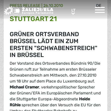
PRESS RELEASE |
26.10.2010
DE
Greens/EFA Home
LT
LT
STUTTGART 21
GRÜNER ORTSVERBAND
BRÜSSEL LÄDT EIN ZUM
ERSTEN "SCHWABENSTREICH"
IN BRÜSSEL
Der Vorstand des Ortsverbandes Bündnis 90/Die
Grünen ruft zur Teilnahme am ersten Brüsseler
Schwabenstreich am Mittwoch, den 27.10.2010
um 18 Uhr auf dem Place du Luxembourg auf.
Michael Cramer
, verkehrspolitischer Sprecher
der Grünen/EFA im Europäischen Parlament und
die Stuttgarter Europa-Abgeordnete
Heide
Rühle
sprechen über den Versuch die EU für den
Umbau des Stuttgarter Bahnhofs zu