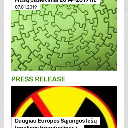
07.01.2019
PRESS RELEASE
Daugiau Europos Sąjungos lėšų
Ignalinos branduolinės j…