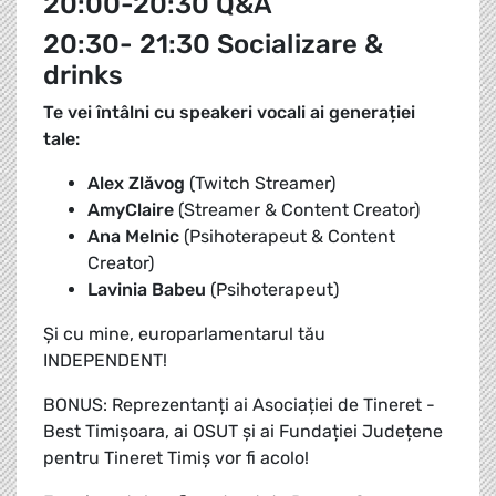
20:00-20:30 Q&A
20:30- 21:30 Socializare &
drinks
Te vei întâlni cu speakeri vocali ai generației
tale:
Alex Zlăvog
(Twitch Streamer)
AmyClaire
(Streamer & Content Creator)
Ana Melnic
(Psihoterapeut & Content
Creator)
Lavinia Babeu
(Psihoterapeut)
Și cu mine, europarlamentarul tău
INDEPENDENT!
BONUS: Reprezentanți ai Asociației de Tineret -
Best Timișoara, ai OSUT și ai Fundației Județene
pentru Tineret Timiș vor fi acolo!