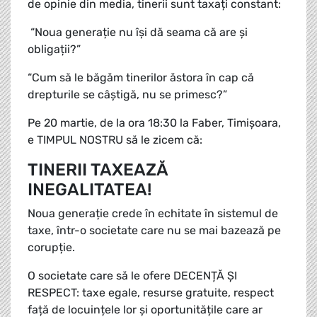
de opinie din media, tinerii sunt taxați constant:
“Noua generație nu își dă seama că are și
obligații?”
“Cum să le băgăm tinerilor ăstora în cap că
drepturile se câștigă, nu se primesc?”
Pe 20 martie, de la ora 18:30 la Faber, Timișoara,
e TIMPUL NOSTRU să le zicem că:
TINERII TAXEAZĂ
INEGALITATEA!
Noua generație crede în echitate în sistemul de
taxe, într-o societate care nu se mai bazează pe
corupție.
O societate care să le ofere DECENȚĂ ȘI
RESPECT: taxe egale, resurse gratuite, respect
față de locuințele lor și oportunitățile care ar