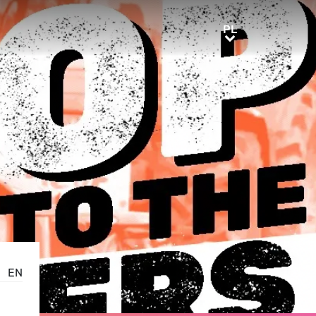
PL
PL
EN