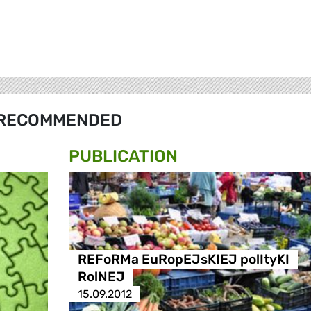
RECOMMENDED
PUBLICATION
REFoRMa EuRopEJsKIEJ polItyKI
RolNEJ
15.09.2012