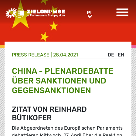
Greens/EFA Home
PL
PL
PRESS RELEASE |
28.04.2021
DE
|
EN
CHINA - PLENARDEBATTE
ÜBER SANKTIONEN UND
GEGENSANKTIONEN
ZITAT VON REINHARD
BÜTIKOFER
Die Abgeordneten des Europäischen Parlaments
debattieren Mittwoch, 27. April über die Reaktion