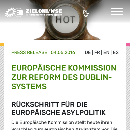
Greens/EFA Home
PL
PL
PRESS RELEASE |
04.05.2016
DE
|
FR
|
EN
|
ES
EUROPÄISCHE KOMMISSION
ZUR REFORM DES DUBLIN-
SYSTEMS
RÜCKSCHRITT FÜR DIE
EUROPÄISCHE ASYLPOLITIK
Die Europäische Kommission stellt heute ihren
Vorschlag zum europäischen Asylsystem vor. Die