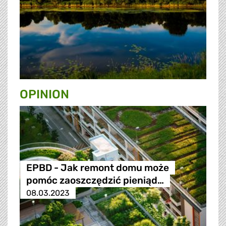
OPINION
EPBD - Jak remont domu może
pomóc zaoszczędzić pieniąd…
08.03.2023