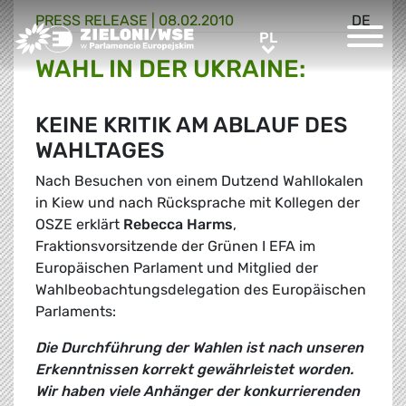
PRESS RELEASE |
08.02.2010
DE
Greens/EFA Home
PL
PL
WAHL IN DER UKRAINE:
KEINE KRITIK AM ABLAUF DES
WAHLTAGES
Nach Besuchen von einem Dutzend Wahllokalen
in Kiew und nach Rücksprache mit Kollegen der
OSZE erklärt
Rebecca Harms
,
Fraktionsvorsitzende der Grünen I EFA im
Europäischen Parlament und Mitglied der
Wahlbeobachtungsdelegation des Europäischen
Parlaments:
Die Durchführung der Wahlen ist nach unseren
Erkenntnissen korrekt gewährleistet worden.
Wir haben viele Anhänger der konkurrierenden