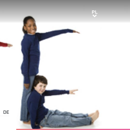
PL
PL
DE