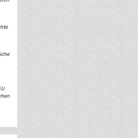
chte
iche
EU
chen