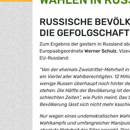
RUSSISCHE BEVÖLK
DIE GEFOLGSCHAFT
Zum Ergebnis der gestern in Russland ab
Europaabgeordnete
Werner Schulz
, Viz
EU-Russland:
"Von der ehemals Zweidrittel-Mehrheit in
ein Viertel aller Wahlberechtigten. 12 Mil
wenige Russen überhaupt noch hinter d
stehen. Die Hälfte der Bevölkerung ist de
schlechten Zeiten", wie Putin meint. Das
Bevölkerung lässt sich nicht mehr kasch
Nur wegen eines undemokratischen Wahlsy
Wahlkampfs und umfangreicher Manipulat
absolute Mehrheit der Sitze erreicht. Die