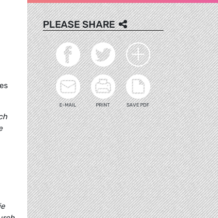
PLEASE SHARE
ses
E-MAIL
PRINT
SAVE PDF
ch
e
ie
urch