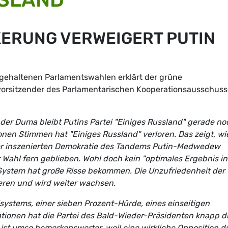
ERUNG VERWEIGERT PUTIN
gehaltenen Parlamentswahlen erklärt der grüne
evorsitzender des Parlamentarischen Kooperationsausschus
 der Duma bleibt Putins Partei "Einiges Russland" gerade no
lionen Stimmen hat "Einiges Russland" verloren. Das zeigt, wi
er inszenierten Demokratie des Tandems Putin-Medwedew
r Wahl fern geblieben. Wohl doch kein "optimales Ergebnis in
 System hat große Risse bekommen. Die Unzufriedenheit der
ieren und wird weiter wachsen.
stems, einer sieben Prozent-Hürde, eines einseitigen
ionen hat die Partei des Bald-Wieder-Präsidenten knapp d
s ist umso bemerkenswerter, weil eine wirkliche Opposition d