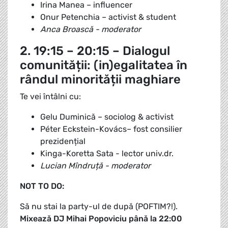
Irina Manea – influencer
Onur Petenchia – activist & student
Anca Broască - moderator
2. 19:15 – 20:15 – Dialogul
comunității: (in)egalitatea în
rândul minorității maghiare
Te vei întâlni cu:
Gelu Duminică – sociolog & activist
Péter Eckstein-Kovács– fost consilier
prezidențial
Kinga-Koretta Sata - lector univ.dr.
Lucian Mîndruță - moderator
NOT TO DO:
Să nu stai la party-ul de după (POFTIM?!).
Mixează DJ Mihai Popoviciu până la 22:00