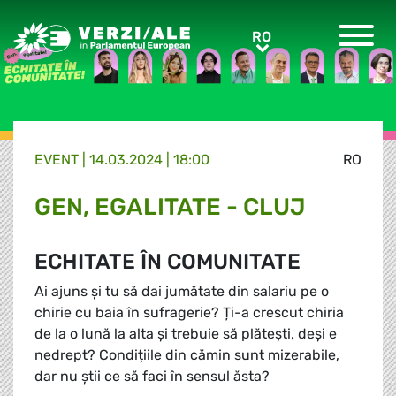
Greens/EFA Home
RO
RO
EVENT |
14.03.2024 | 18:00
RO
GEN, EGALITATE - CLUJ
ECHITATE ÎN COMUNITATE
Ai ajuns și tu să dai jumătate din salariu pe o
chirie cu baia în sufragerie? Ți-a crescut chiria
de la o lună la alta și trebuie să plătești, deși e
nedrept? Condițiile din cămin sunt mizerabile,
dar nu știi ce să faci în sensul ăsta?