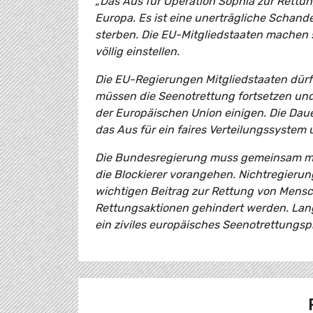
„Das Aus für Operation Sophia zur Rettu
Europa. Es ist eine unerträgliche Schan
sterben. Die EU-Mitgliedstaaten machen s
völlig einstellen.
Die EU-Regierungen Mitgliedstaaten dürfe
müssen die Seenotrettung fortsetzen und 
der Europäischen Union einigen. Die Dau
das Aus für ein faires Verteilungssyste
Die Bundesregierung muss gemeinsam mit 
die Blockierer vorangehen. Nichtregierung
wichtigen Beitrag zur Rettung von Mensch
Rettungsaktionen gehindert werden. Lang
ein ziviles europäisches Seenotrettungs