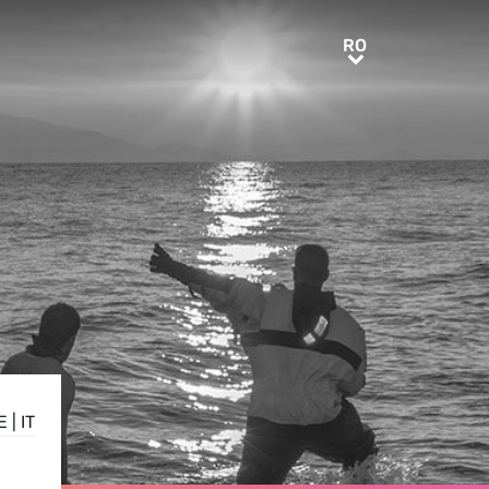
RO
RO
E
|
IT