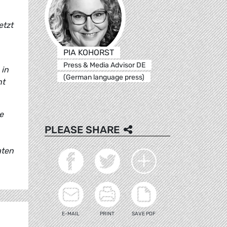
etzt
PIA KOHORST
Press & Media Advisor DE
 in
(German language press)
ht
e
PLEASE SHARE
aten
E-MAIL
PRINT
SAVE PDF