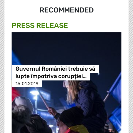
RECOMMENDED
PRESS RELEASE
Guvernul României trebuie să
lupte împotriva corupției…
15.01.2019