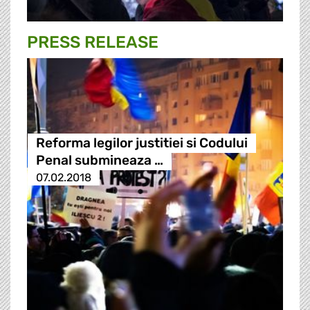
PRESS RELEASE
Reforma legilor justitiei si Codului
Penal submineaza …
07.02.2018