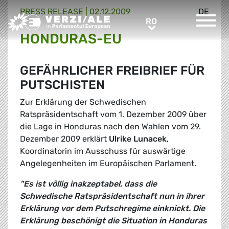
PRESS RELEASE |
02.12.2009
DE
Greens/EFA Home
RO
RO
HONDURAS-EU
GEFÄHRLICHER FREIBRIEF FÜR
PUTSCHISTEN
Zur Erklärung der Schwedischen
Ratspräsidentschaft vom 1. Dezember 2009 über
die Lage in Honduras nach den Wahlen vom 29.
Dezember 2009 erklärt
Ulrike Lunacek
,
Koordinatorin im Ausschuss für auswärtige
Angelegenheiten im Europäischen Parlament.
"Es ist völlig inakzeptabel, dass die
Schwedische Ratspräsidentschaft nun in ihrer
Erklärung vor dem Putschregime einknickt. Die
Erklärung beschönigt die Situation in Honduras