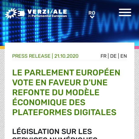
Greens/EFA Home
RO
RO
PRESS RELEASE |
21.10.2020
FR
|
DE
|
EN
LE PARLEMENT EUROPÉEN
VOTE EN FAVEUR D'UNE
REFONTE DU MODÈLE
ÉCONOMIQUE DES
PLATEFORMES DIGITALES
LÉGISLATION SUR LES